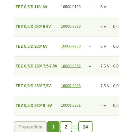
TEZ 0,5/D 110/ 6V
16500-0150
–
6 V
–
D
TEZ 0,5/D 230/ 6-6V
16006-8986
–
6 V
0,042 A
D
TEZ 0,5/D 230/ 6V
16006-9988
–
6 V
0,083 A
D
TEZ 0,5/D 230/ 7,5-7,5V
16009-9962
–
7,5 V
0,033 A
D
TEZ 0,5/D 230/ 7,5V
16009-9963
–
7,5 V
0,066 A
D
TEZ 0,5/D 230/ 9- 9V
16009-8981
–
9 V
0,028 A
D
Poprzednia
1
2
…
24