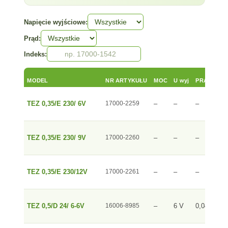
Napięcie wyjściowe:
Prąd:
Indeks:
S
MODEL
NR ARTYKUŁU
MOC
U wyj
PRĄD
TEZ 0,35/E 230/ 6V
17000-2259
–
–
–
D
TEZ 0,35/E 230/ 9V
17000-2260
–
–
–
D
TEZ 0,35/E 230/12V
17000-2261
–
–
–
D
TEZ 0,5/D 24/ 6-6V
16006-8985
–
6 V
0,042 A
D