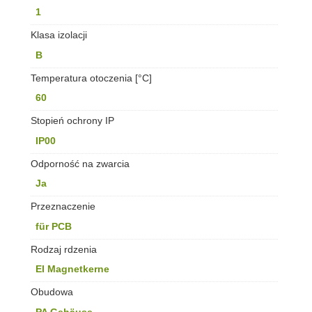
1
Klasa izolacji
B
Temperatura otoczenia [°C]
60
Stopień ochrony IP
IP00
Odporność na zwarcia
Ja
Przeznaczenie
für PCB
Rodzaj rdzenia
EI Magnetkerne
Obudowa
PA Gehäuse