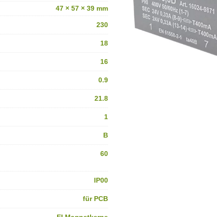
47 × 57 × 39 mm
230
18
16
0.9
21.8
1
B
60
IP00
für PCB