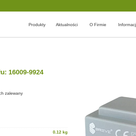
Produkty
Aktualności
O Firmie
Informac
łu: 16009-9924
ch zalewany
0.12 kg