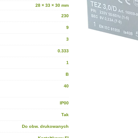
28 × 33 × 30 mm
230
9
3
0.333
1
B
40
IP00
Tak
Do obw. drukowanych