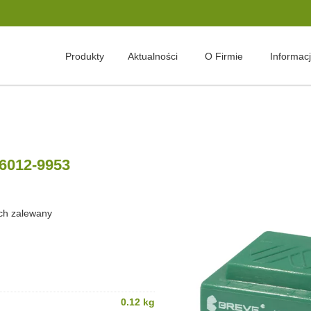
Produkty
Aktualności
O Firmie
Informac
16012-9953
ch zalewany
0.12 kg