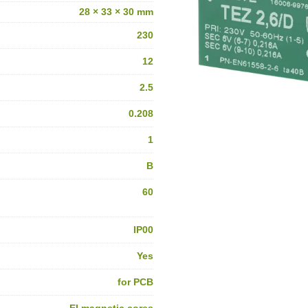
28 × 33 × 30 mm
230
12
2.5
0.208
1
B
60
IP00
Yes
for PCB