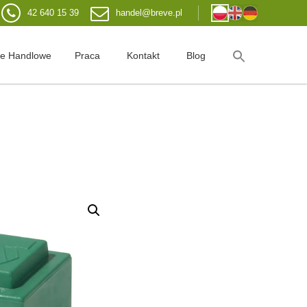
42 640 15 39
handel@breve.pl
je Handlowe
Praca
Kontakt
Blog