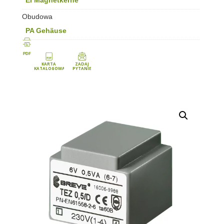
Obudowa
PA Gehäuse
PDF
KARTA
ZADAJ
KATALOGOWA
PYTANIE