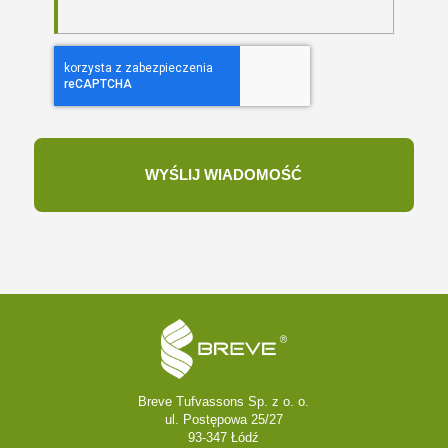
Breve Tufvassons Sp. z o. o.
ul. Postępowa 25/27
93-347 Łódź