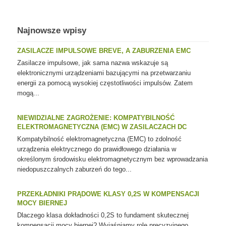
Najnowsze wpisy
ZASILACZE IMPULSOWE BREVE, A ZABURZENIA EMC
Zasilacze impulsowe, jak sama nazwa wskazuje są
elektronicznymi urządzeniami bazującymi na przetwarzaniu
energii za pomocą wysokiej częstotliwości impulsów. Zatem
mogą...
NIEWIDZIALNE ZAGROŻENIE: KOMPATYBILNOŚĆ
ELEKTROMAGNETYCZNA (EMC) W ZASILACZACH DC
Kompatybilność elektromagnetyczna (EMC) to zdolność
urządzenia elektrycznego do prawidłowego działania w
określonym środowisku elektromagnetycznym bez wprowadzania
niedopuszczalnych zaburzeń do tego...
PRZEKŁADNIKI PRĄDOWE KLASY 0,2S W KOMPENSACJI
MOCY BIERNEJ
Dlaczego klasa dokładności 0,2S to fundament skutecznej
kompensacji mocy biernej? Wyjaśniamy rolę precyzyjnego