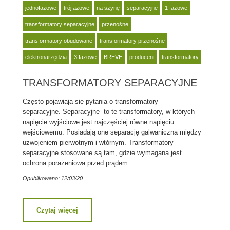
jednofazowe
trójfazowe
na szynę
separacyjne
1 fazowe
transformatory separacyjne
przenośne
transformatory obudowane
transformatory przenośne
elektronarzędzia
3 fazowe
BREVE
producent
transformatory
TRANSFORMATORY SEPARACYJNE
Często pojawiają się pytania o transformatory
separacyjne. Separacyjne to te transformatory, w których
napięcie wyjściowe jest najczęściej równe napięciu
wejściowemu. Posiadają one separację galwaniczną między
uzwojeniem pierwotnym i wtórnym. Transformatory
separacyjne stosowane są tam, gdzie wymagana jest
ochrona porażeniowa przed prądem...
Opublikowano: 12/03/20
Czytaj więcej