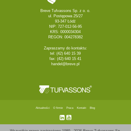
Breve Tufvassons Sp. z o. o.
ul. Postępowa 25/27
93-347 Łódź
NIP: 727-012-56-95
KRS: 0000034304
REGON: 004278382
Zapraszamy do kontaktu:
tel: (42) 640 15 39
fax: (42) 640 15 41
handel@breve.pl
Aktualności
O firmie
Praca
Kontakt
Blog
Wszystkie prawa zastrzeżone 1989 - 2026 Breve Tufvassons Sp.