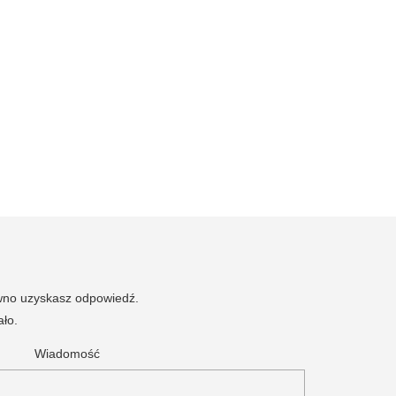
ewno uzyskasz odpowiedź.
ało.
Wiadomość