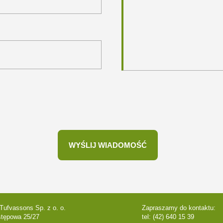
Tufvassons Sp. z o. o.
Zapraszamy do kontaktu:
stępowa 25/27
tel: (42) 640 15 39