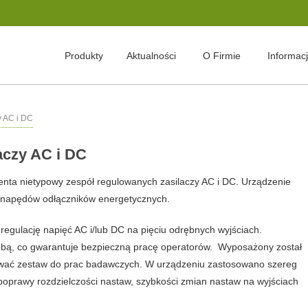
Produkty
Aktualności
O Firmie
Informac
y AC i DC
aczy AC i DC
enta nietypowy zespół regulowanych zasilaczy AC i DC. Urządzenie
i napędów odłączników energetycznych.
 regulację napięć AC i/lub DC na pięciu odrębnych wyjściach.
sobą, co gwarantuje bezpieczną pracę operatorów. Wyposażony został
ikować zestaw do prac badawczych. W urządzeniu zastosowano szereg
oprawy rozdzielczości nastaw, szybkości zmian nastaw na wyjściach