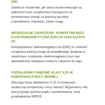
EMC
Zasilacze impulsowe, jak sama nazwa wskazuje są
elektronicznymi urządzeniami bazującymi na
przetwarzaniu energii za pomocą wysokiej
częstotliwości impulsów. Zatem mogą...
NIEWIDZIALNE ZAGROŻENIE: KOMPATYBILNOŚĆ
ELEKTROMAGNETYCZNA (EMC) W ZASILACZACH
DC
Kompatybilność elektromagnetyczna (EMC) to zdolność
urządzenia elektrycznego do prawidłowego działania w
określonym środowisku elektromagnetycznym bez
wprowadzania niedopuszczalnych zaburzeń do tego...
PRZEKŁADNIKI PRĄDOWE KLASY 0,2S W
KOMPENSACJI MOCY BIERNEJ
Dlaczego klasa dokładności 0,2S to fundament
skutecznej kompensacji mocy biernej? Wyjaśniamy rolę
precyzyjnego pomiaru prądu i przedstawiamy serię
przekładników BREVE...