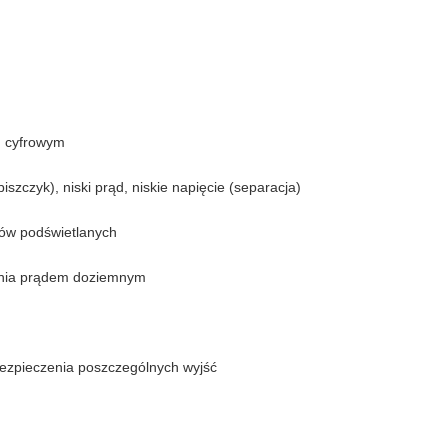
m cyfrowym
szczyk), niski prąd, niskie napięcie (separacja)
ków podświetlanych
ażenia prądem doziemnym
ezpieczenia poszczególnych wyjść