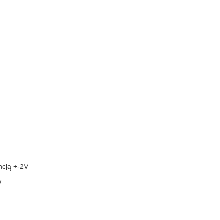
ncją +-2V
w