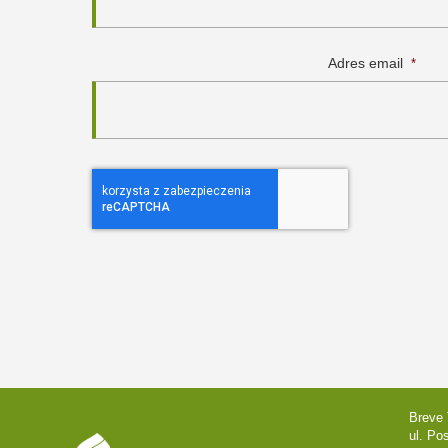
Adres email
*
Breve 
ul. Po