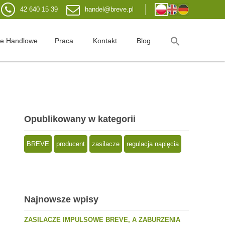
42 640 15 39
handel@breve.pl
je Handlowe
Praca
Kontakt
Blog
Opublikowany w kategorii
BREVE
producent
zasilacze
regulacja napięcia
Najnowsze wpisy
ZASILACZE IMPULSOWE BREVE, A ZABURZENIA