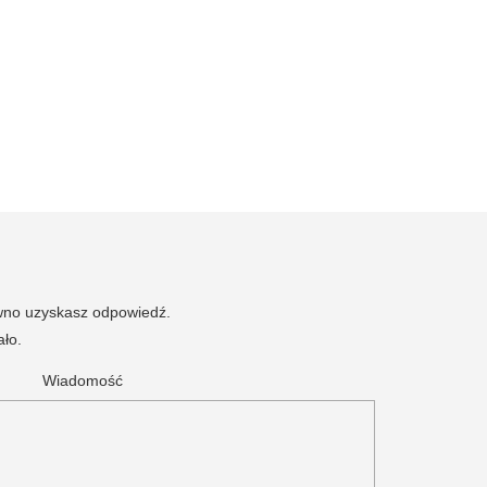
ewno uzyskasz odpowiedź.
ało.
Wiadomość