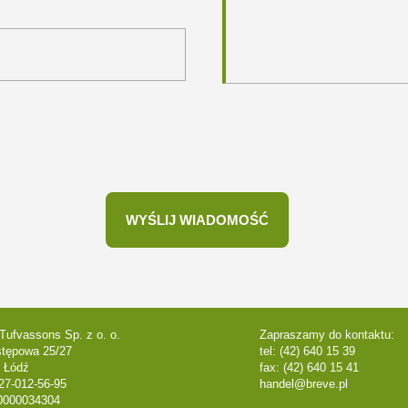
Tufvassons Sp. z o. o.
Zapraszamy do kontaktu:
stępowa 25/27
tel: (42) 640 15 39
 Łódź
fax: (42) 640 15 41
27-012-56-95
handel@breve.pl
0000034304