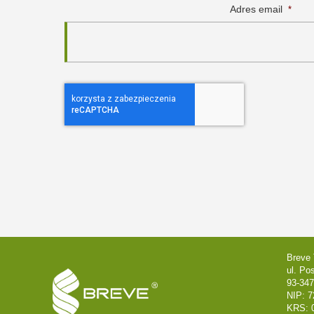
Adres email
*
Breve 
ul. Po
93-347
NIP: 7
KRS: 