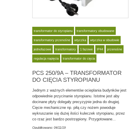
transformator do styropianu
transformatory obudowane
transformatory przenośne
wtyczka
wtyczka w obudowie
jednofazowe
transformatory
1 fazowe
IP44
przenośne
regulacja napięcia
transformator do cięcia
PCS 250/9A – TRANSFORMATOR
DO CIĘCIA STYROPIANU
Jednym z ważnych elementów ocieplania budynków jest
odpowiednie przycinanie styropianu. Istotne jest aby
docinane płyty dolegały precyzyjnie jedna do drugiej.
Cięcie mechaniczne np. piłą czy nożem powoduje
wykruszanie się dużej ilości kuleczek styropianu, przez
co rzaz jest bardzo postrzępiony. Przygotowane...
Opublikowano: 04/11/19