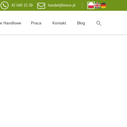
42 640 15 39
handel@breve.pl
je Handlowe
Praca
Kontakt
Blog