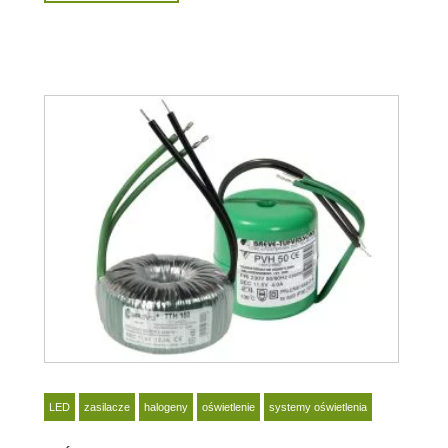
LED
zasilacze
halogeny
oświetlenie
systemy oświetlenia