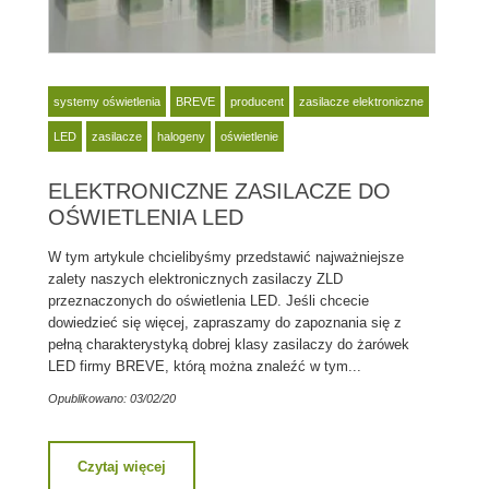
systemy oświetlenia
BREVE
producent
zasilacze elektroniczne
LED
zasilacze
halogeny
oświetlenie
ELEKTRONICZNE ZASILACZE DO
OŚWIETLENIA LED
W tym artykule chcielibyśmy przedstawić najważniejsze
zalety naszych elektronicznych zasilaczy ZLD
przeznaczonych do oświetlenia LED. Jeśli chcecie
dowiedzieć się więcej, zapraszamy do zapoznania się z
pełną charakterystyką dobrej klasy zasilaczy do żarówek
LED firmy BREVE, którą można znaleźć w tym...
Opublikowano: 03/02/20
Czytaj więcej