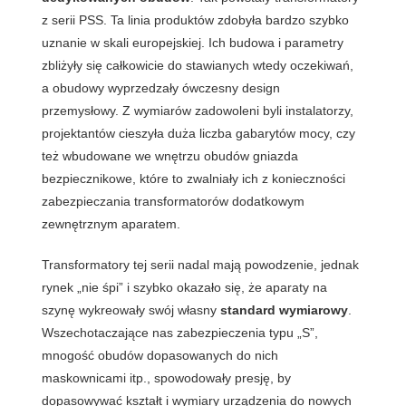
z serii PSS. Ta linia produktów zdobyła bardzo szybko
uznanie w skali europejskiej. Ich budowa i parametry
zbliżyły się całkowicie do stawianych wtedy oczekiwań,
a obudowy wyprzedzały ówczesny design
przemysłowy. Z wymiarów zadowoleni byli instalatorzy,
projektantów cieszyła duża liczba gabarytów mocy, czy
też wbudowane we wnętrzu obudów gniazda
bezpiecznikowe, które to zwalniały ich z konieczności
zabezpieczania transformatorów dodatkowym
zewnętrznym aparatem.
Transformatory tej serii nadal mają powodzenie, jednak
rynek „nie śpi” i szybko okazało się, że aparaty na
szynę wykreowały swój własny
standard wymiarowy
.
Wszechotaczające nas zabezpieczenia typu „S”,
mnogość obudów dopasowanych do nich
maskownicami itp., spowodowały presję, by
dopasowywać kształt i wymiary urządzenia do nowych