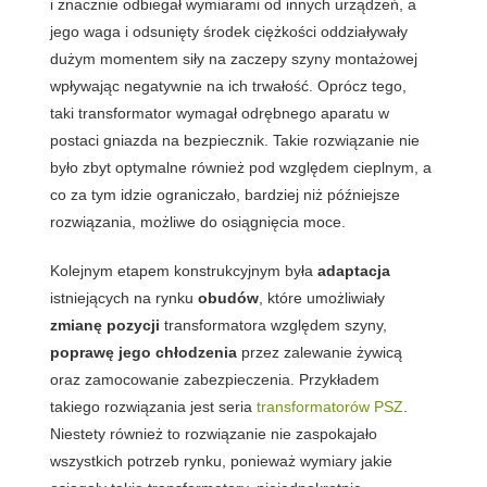
i znacznie odbiegał wymiarami od innych urządzeń, a
jego waga i odsunięty środek ciężkości oddziaływały
dużym momentem siły na zaczepy szyny montażowej
wpływając negatywnie na ich trwałość. Oprócz tego,
taki transformator wymagał odrębnego aparatu w
postaci gniazda na bezpiecznik. Takie rozwiązanie nie
było zbyt optymalne również pod względem cieplnym, a
co za tym idzie ograniczało, bardziej niż późniejsze
rozwiązania, możliwe do osiągnięcia moce.
Kolejnym etapem konstrukcyjnym była
adaptacja
istniejących na rynku
obudów
, które umożliwiały
zmianę pozycji
transformatora względem szyny,
poprawę jego chłodzenia
przez zalewanie żywicą
oraz zamocowanie zabezpieczenia. Przykładem
takiego rozwiązania jest seria
transformatorów PSZ
.
Niestety również to rozwiązanie nie zaspokajało
wszystkich potrzeb rynku, ponieważ wymiary jakie