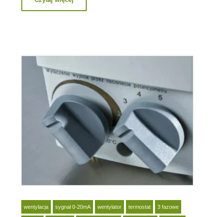
wentylacja
sygnał 0-20mA
wentylator
termostat
3 fazowe