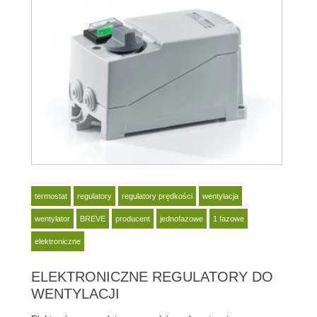
termostat
regulatory
regulatory prędkości
wentylacja
wentylator
BREVE
producent
jednofazowe
1 fazowe
elektroniczne
ELEKTRONICZNE REGULATORY DO
WENTYLACJI