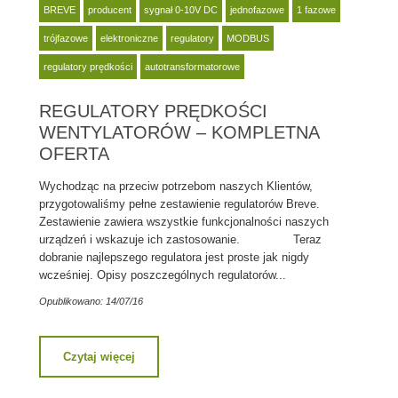
BREVE
producent
sygnał 0-10V DC
jednofazowe
1 fazowe
trójfazowe
elektroniczne
regulatory
MODBUS
regulatory prędkości
autotransformatorowe
REGULATORY PRĘDKOŚCI
WENTYLATORÓW – KOMPLETNA
OFERTA
Wychodząc na przeciw potrzebom naszych Klientów,
przygotowaliśmy pełne zestawienie regulatorów Breve.
Zestawienie zawiera wszystkie funkcjonalności naszych
urządzeń i wskazuje ich zastosowanie. Teraz
dobranie najlepszego regulatora jest proste jak nigdy
wcześniej. Opisy poszczególnych regulatorów...
Opublikowano: 14/07/16
Czytaj więcej