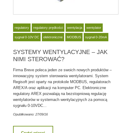
regulatory
regulatory prędkości
wentylacja
wentylator
sygnał 0-10V DC
elektroniczne
MODBUS
sygnał 0-20mA
SYSTEMY WENTYLACYJNE – JAK
NIMI STEROWAĆ?
Firma Breve poleca jeden ze swoich nowych produktów –
innowacyjny system sterowania wentylatorami. System
Regisoft jest oparty na protokole MODBUS, regulatorach
AREX/A oraz aplikacji na komputer PC. Elektroniczne
regulatory AREX pozwalają na bezstopniową regulację
wentylatorów w systemach wentylacyjnych za pomocą
sygnału 0-10VDC...
Opublikowano: 27/09/16
Czytaj więcej