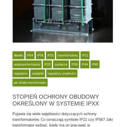
dławiki
IP54
IP00
IP20
transformatory
IP21
autotransformatory
IP23
zasilacze
IP30
IP44
IP65
regulatory
zadajniki
regulatory prędkości
jak działa transformator
STOPIEŃ OCHRONY OBUDOWY
OKREŚLONY W SYSTEMIE IPXX
Pojawia się wiele wątpliwości dotyczących ochrony
transformatorów. Co oznaczają symbole IP21 czy IP56? Jaki
transformator wybrać, kiedy ma on pracować w