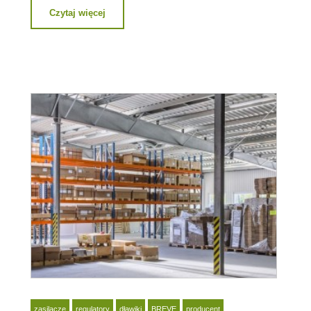
Czytaj więcej
zasilacze
regulatory
dławiki
BREVE
producent