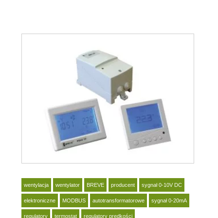
wentylacja
wentylator
BREVE
producent
sygnał 0-10V DC
elektroniczne
MODBUS
autotransformatorowe
sygnał 0-20mA
regulatory
termostat
regulatory prędkości