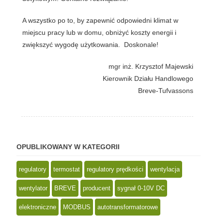
A wszystko po to, by zapewnić odpowiedni klimat w
miejscu pracy lub w domu, obniżyć koszty energii i
zwiększyć wygodę użytkowania. Doskonale!
mgr inż. Krzysztof Majewski
Kierownik Działu Handlowego
Breve-Tufvassons
OPUBLIKOWANY W KATEGORII
regulatory
termostat
regulatory prędkości
wentylacja
wentylator
BREVE
producent
sygnał 0-10V DC
elektroniczne
MODBUS
autotransformatorowe