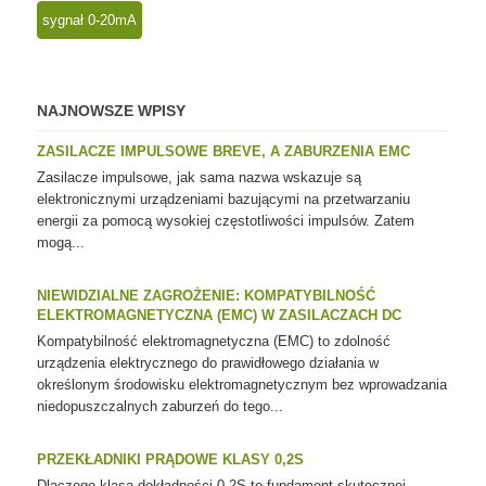
sygnał 0-20mA
NAJNOWSZE WPISY
ZASILACZE IMPULSOWE BREVE, A ZABURZENIA EMC
Zasilacze impulsowe, jak sama nazwa wskazuje są
elektronicznymi urządzeniami bazującymi na przetwarzaniu
energii za pomocą wysokiej częstotliwości impulsów. Zatem
mogą...
NIEWIDZIALNE ZAGROŻENIE: KOMPATYBILNOŚĆ
ELEKTROMAGNETYCZNA (EMC) W ZASILACZACH DC
Kompatybilność elektromagnetyczna (EMC) to zdolność
urządzenia elektrycznego do prawidłowego działania w
określonym środowisku elektromagnetycznym bez wprowadzania
niedopuszczalnych zaburzeń do tego...
PRZEKŁADNIKI PRĄDOWE KLASY 0,2S
Dlaczego klasa dokładności 0,2S to fundament skutecznej