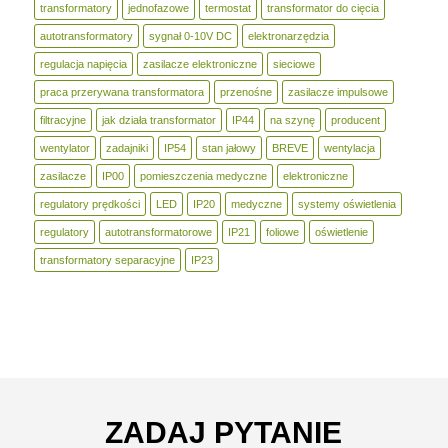
transformatory
jednofazowe
termostat
transformator do cięcia
autotransformatory
sygnał 0-10V DC
elektronarzędzia
regulacja napięcia
zasilacze elektroniczne
sieciowe
praca przerywana transformatora
przenośne
zasilacze impulsowe
filtracyjne
jak działa transformator
IP44
na szynę
producent
wentylator
zadajniki
IP54
stan jałowy
BREVE
wentylacja
zasilacze
IP00
pomieszczenia medyczne
elektroniczne
regulatory prędkości
LED
IP20
medyczne
systemy oświetlenia
regulatory
autotransformatorowe
IP21
foliowe
oświetlenie
transformatory separacyjne
IP23
ZADAJ PYTANIE