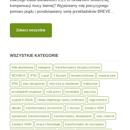
kompensacji mocy biernej? Wyjaśniamy rolę precyzyjnego
pomiaru prądu i przedstawiamy serię przekładników BREVE...
Zobacz wszystkie
WSZYSTKIE KATEGORIE
folia aluminiowa
halogeny
transformatory bezpieczeństwa
MODBUS
IP30
cupal
3 fazowe
bezpieczeństwa
separacyjne
IP65
stan obciążenia
wtyczka w obudowie
trójfazowe
przekładniki prądowe
cold press
toroidalne
wtyczka
sygnał 0-20mA
Układ miękkiego startu (softstart)
nagrzewnice
dławiki
transformatory przenośne
1 fazowe
Zasilacz KDR
sprawność transformatora
transformatory obudowane
stan zwarcia
Zasilacz KWR
praca równoległa
transformator do styropianu