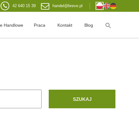
42 640 15 39
handel@breve.pl
je Handlowe
Praca
Kontakt
Blog
SZUKAJ