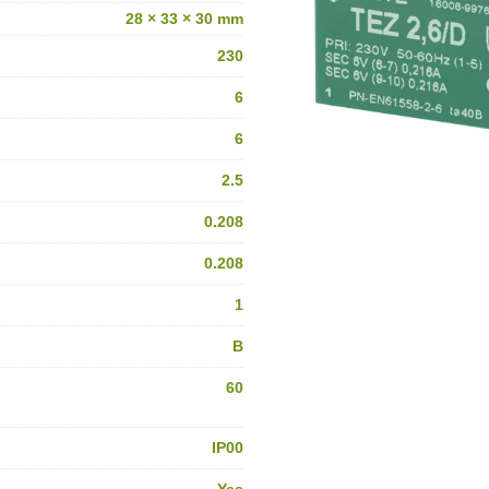
28 × 33 × 30 mm
230
6
6
2.5
0.208
0.208
1
B
60
IP00