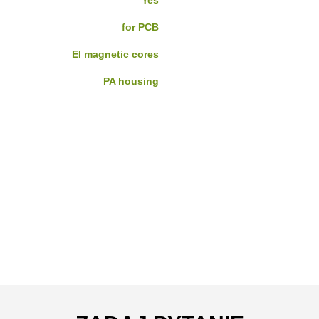
Yes
for PCB
EI magnetic cores
PA housing