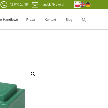
42 640 15 39
handel@breve.pl
je Handlowe
Praca
Kontakt
Blog