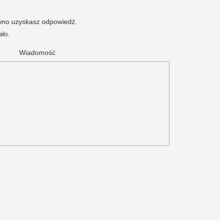
ewno uzyskasz odpowiedź.
ało.
Wiadomość