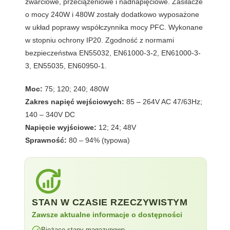
zwarciowe, przeciążeniowe i nadnapięciowe. Zasilacze
o mocy 240W i 480W zostały dodatkowo wyposażone
w układ poprawy współczynnika mocy PFC. Wykonane
w stopniu ochrony IP20. Zgodność z normami
bezpieczeństwa EN55032, EN61000-3-2, EN61000-3-
3, EN55035, EN60950-1.
Moc:
75; 120; 240; 480W
Zakres napięć wejściowych:
85 – 264V AC 47/63Hz;
140 – 340V DC
Napięcie wyjściowe:
12; 24; 48V
Sprawność:
80 – 94% (typowa)
STAN W CZASIE RZECZYWISTYM
Zawsze aktualne informacje o dostępności
Bieżące stany magazynowe