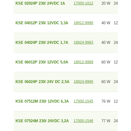
KSE 02024P 230/ 24VDC 1A
17000-1012
20 W
24 V
1 
KSE 04012P 230/ 12VDC 3,3A
18912-9990
40 W
12 V
3,
KSE 04024P 230/ 24VDC 1,7A
18924-9983
40 W
24 V
1,
KSE 06012P 230/ 12VDC 5,0A
18912-9989
60 W
12 V
5 
KSE 06024P 230/ 24V DC 2,5A
18924-9990
60 W
24 V
2,
KSE 07512M 230/ 12VDC 6,3A
17000-1545
76 W
12 V
6,
KSE 07524M 230/ 24VDC 3,2A
17000-1546
77 W
24 V
3,