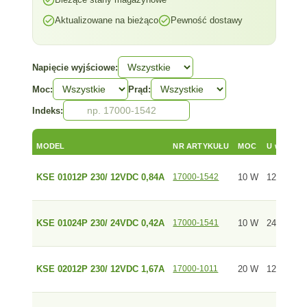
Aktualizowane na bieżąco
Pewność dostawy
Napięcie wyjściowe:
Moc:
Prąd:
Indeks:
MODEL
NR ARTYKUŁU
MOC
U wyj
PR
KSE 01012P 230/ 12VDC 0,84A
17000-1542
10 W
12 V
0,
KSE 01024P 230/ 24VDC 0,42A
17000-1541
10 W
24 V
0,
KSE 02012P 230/ 12VDC 1,67A
17000-1011
20 W
12 V
1,