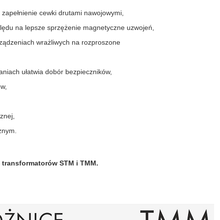
e zapełnienie cewki drutami nawojowymi,
lędu na lepsze sprzężenie magnetyczne uzwojeń,
ządzeniach wrażliwych na rozproszone
aniach ułatwia dobór bezpieczników,
ów,
znej,
znym.
e transformatorów STM i TMM.