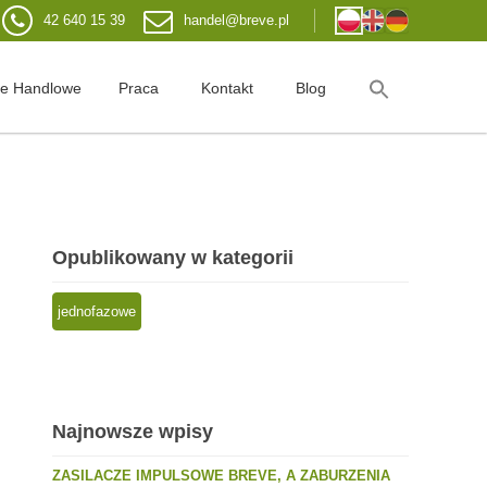
42 640 15 39
handel@breve.pl
je Handlowe
Praca
Kontakt
Blog
Opublikowany w kategorii
jednofazowe
Najnowsze wpisy
ZASILACZE IMPULSOWE BREVE, A ZABURZENIA