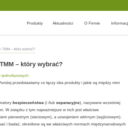
Produkty
Aktualności
O Firmie
Informac
i TMM – który wybrać?
 TMM – który wybrać?
w jednofazowych.
niżej przedstawiamy co łączy oba produkty i jakie są między nimi
rmatory
bezpieczeństwa
(i /lub
separacyjne
), nazywane wcześniej
i. W związku z tym najważniejsze w nich jest właściwe
em pierwotnym (sieciowym), a uzwojeniem wtórnym (wyjściowym).
nywać i badać, określone są we właściwych normach międzynarodowych