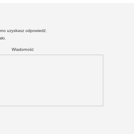
ewno uzyskasz odpowiedź.
ało.
Wiadomość