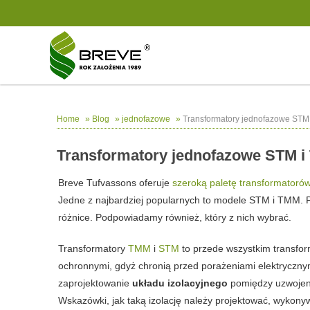
»
»
»
Transformatory jednofazowe STM 
Home
Blog
jednofazowe
Transformatory jednofazowe STM i
Breve Tufvassons oferuje
szeroką paletę transformatoró
Jedne z najbardziej popularnych to modele STM i TMM. Po
różnice. Podpowiadamy również, który z nich wybrać.
Transformatory
TMM
i
STM
to przede wszystkim transfo
ochronnymi, gdyż chronią przed porażeniami elektrycznym
zaprojektowanie
układu izolacyjnego
pomiędzy uzwojeni
Wskazówki, jak taką izolację należy projektować, wyko