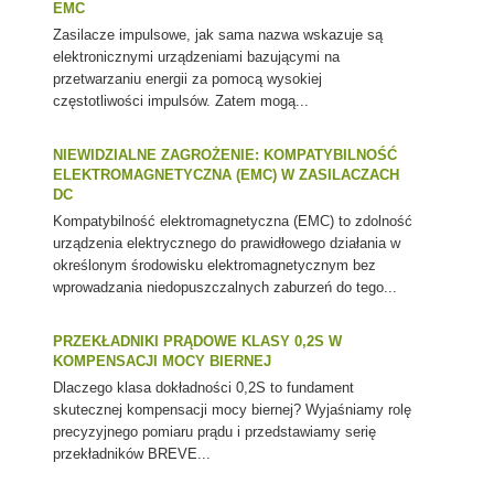
EMC
Zasilacze impulsowe, jak sama nazwa wskazuje są
elektronicznymi urządzeniami bazującymi na
przetwarzaniu energii za pomocą wysokiej
częstotliwości impulsów. Zatem mogą...
NIEWIDZIALNE ZAGROŻENIE: KOMPATYBILNOŚĆ
ELEKTROMAGNETYCZNA (EMC) W ZASILACZACH
DC
Kompatybilność elektromagnetyczna (EMC) to zdolność
urządzenia elektrycznego do prawidłowego działania w
określonym środowisku elektromagnetycznym bez
wprowadzania niedopuszczalnych zaburzeń do tego...
PRZEKŁADNIKI PRĄDOWE KLASY 0,2S W
KOMPENSACJI MOCY BIERNEJ
Dlaczego klasa dokładności 0,2S to fundament
skutecznej kompensacji mocy biernej? Wyjaśniamy rolę
precyzyjnego pomiaru prądu i przedstawiamy serię
przekładników BREVE...