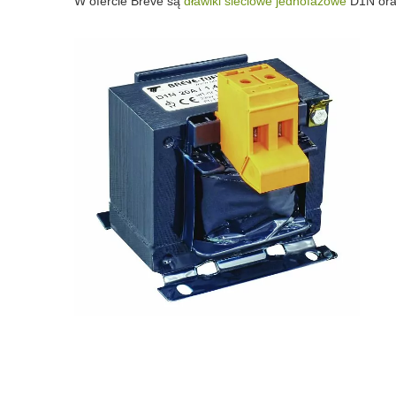
W ofercie Breve są
dławiki sieciowe jednofazowe
D1N or