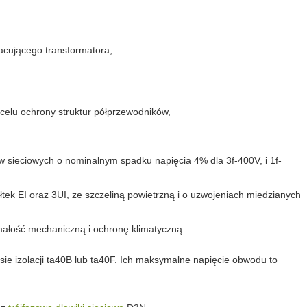
acującego transformatora,
celu ochrony struktur półprzewodników,
w sieciowych o nominalnym spadku napięcia 4% dla 3f-400V, i 1f-
tek EI oraz 3UI, ze szczeliną powietrzną i o uzwojeniach miedzianych
ałość mechaniczną i ochronę klimatyczną.
ie izolacji ta40B lub ta40F. Ich
maksymalne napięcie obwodu
to