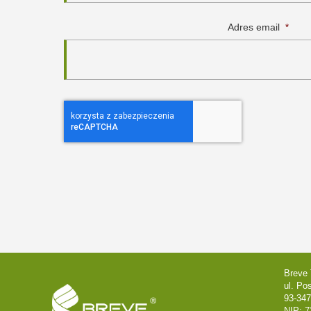
Adres email
*
Breve 
ul. Po
93-347
NIP: 7