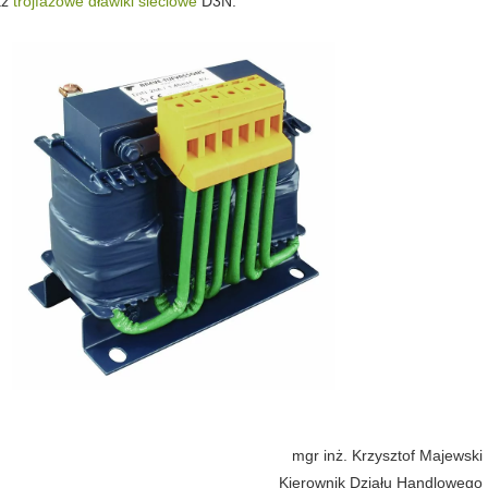
az
trójfazowe dławiki sieciowe
D3N.
mgr inż. Krzysztof Majewski
Kierownik Działu Handlowego