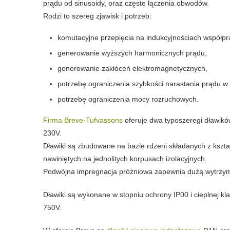
prądu od sinusoidy, oraz częste łączenia obwodów.
Rodzi to szereg zjawisk i potrzeb:
komutacyjne przepięcia na indukcyjnościach współpr
generowanie wyższych harmonicznych prądu,
generowanie zakłóceń elektromagnetycznych,
potrzebę ograniczenia szybkości narastania prądu w 
potrzebę ograniczenia mocy rozruchowych.
Firma Breve-Tufvassons
oferuje dwa typoszeregi dławikó
230V.
Dławiki są zbudowane na bazie rdzeni składanych z kształ
nawiniętych na jednolitych korpusach izolacyjnych.
Podwójna impregnacja próżniowa zapewnia dużą wytrzym
Dławiki są wykonane w stopniu ochrony IP00 i cieplnej klas
750V.