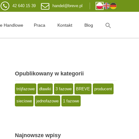
42 640 15 39
handel@breve.pl
je Handlowe
Praca
Kontakt
Blog
Opublikowany w kategorii
trójfazowe
dławiki
3 fazowe
BREVE
producent
sieciowe
jednofazowe
1 fazowe
Najnowsze wpisy