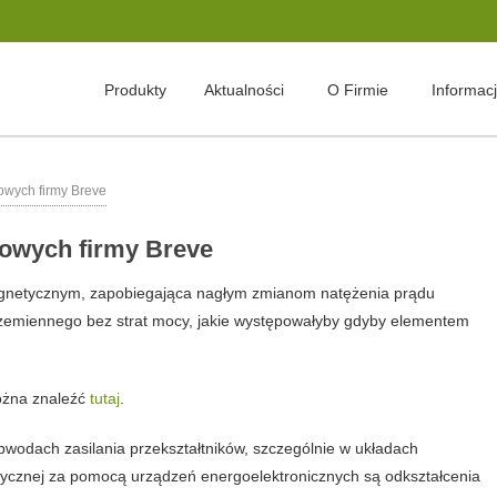
Produkty
Aktualności
O Firmie
Informac
owych firmy Breve
dowych firmy Breve
magnetycznym, zapobiegająca nagłym zmianom natężenia prądu
rzemiennego bez strat mocy, jakie występowałyby gdyby elementem
można znaleźć
tutaj
.
wodach zasilania przekształtników, szczególnie w układach
rycznej za pomocą urządzeń energoelektronicznych są odkształcenia