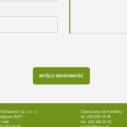
Tufvassons Sp. z o. o.
Zapraszamy do kontaktu:
stępowa 25/27
tel: (42) 640 15 39
 Łódź
fax: (42) 640 15 41
27-012-56-95
handel@breve.pl