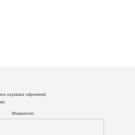
ewno uzyskasz odpowiedź.
ało.
Wiadomość