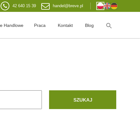
42 640 15 39
handel@breve.pl
je Handlowe
Praca
Kontakt
Blog
SZUKAJ