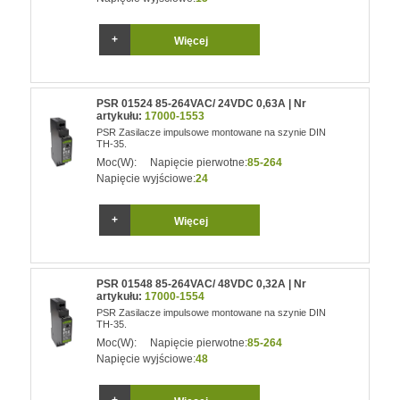
Więcej
PSR 01524 85-264VAC/ 24VDC 0,63A | Nr
artykułu:
17000-1553
PSR Zasilacze impulsowe montowane na szynie DIN
TH-35.
Moc(W):
Napięcie pierwotne:
85-264
Napięcie wyjściowe:
24
Więcej
PSR 01548 85-264VAC/ 48VDC 0,32A | Nr
artykułu:
17000-1554
PSR Zasilacze impulsowe montowane na szynie DIN
TH-35.
Moc(W):
Napięcie pierwotne:
85-264
Napięcie wyjściowe:
48