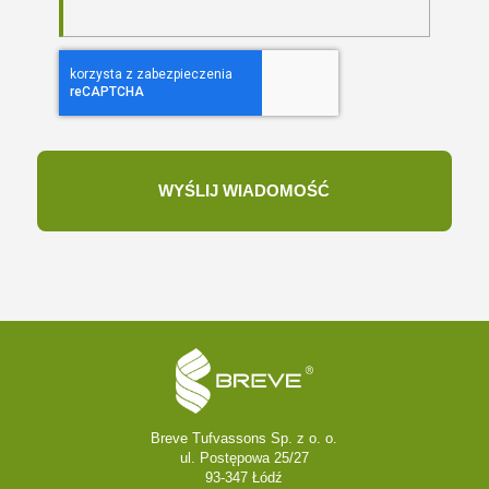
Breve Tufvassons Sp. z o. o.
ul. Postępowa 25/27
93-347 Łódź