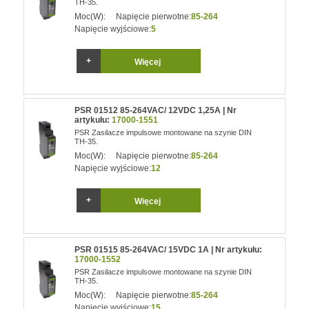
TH-35.
Moc(W):
Napięcie pierwotne:
85-264
Napięcie wyjściowe:
5
Więcej
PSR 01512 85-264VAC/ 12VDC 1,25A | Nr
artykułu:
17000-1551
PSR Zasilacze impulsowe montowane na szynie DIN
TH-35.
Moc(W):
Napięcie pierwotne:
85-264
Napięcie wyjściowe:
12
Więcej
PSR 01515 85-264VAC/ 15VDC 1A | Nr artykułu:
17000-1552
PSR Zasilacze impulsowe montowane na szynie DIN
TH-35.
Moc(W):
Napięcie pierwotne:
85-264
Napięcie wyjściowe:
15