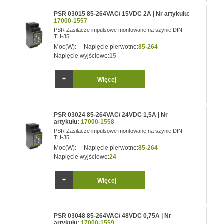
PSR 03015 85-264VAC/ 15VDC 2A | Nr artykułu:
17000-1557
PSR Zasilacze impulsowe montowane na szynie DIN
TH-35.
Moc(W):
Napięcie pierwotne:
85-264
Napięcie wyjściowe:
15
Więcej
PSR 03024 85-264VAC/ 24VDC 1,5A | Nr
artykułu:
17000-1558
PSR Zasilacze impulsowe montowane na szynie DIN
TH-35.
Moc(W):
Napięcie pierwotne:
85-264
Napięcie wyjściowe:
24
Więcej
PSR 03048 85-264VAC/ 48VDC 0,75A | Nr
artykułu:
17000-1559