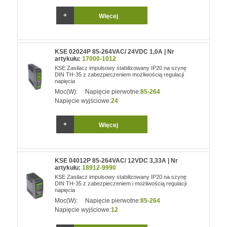
Więcej
KSE 02024P 85-264VAC/ 24VDC 1,0A | Nr
artykułu:
17000-1012
KSE Zasilacz impulsowy stabilizowany IP20 na szynę
DIN TH-35 z zabezpieczeniem możliwością regulacji
napięcia
Moc(W):
Napięcie pierwotne:
85-264
Napięcie wyjściowe:
24
Więcej
KSE 04012P 85-264VAC/ 12VDC 3,33A | Nr
artykułu:
18912-9990
KSE Zasilacz impulsowy stabilizowany IP20 na szynę
DIN TH-35 z zabezpieczeniem i możliwością regulacji
napięcia
Moc(W):
Napięcie pierwotne:
85-264
Napięcie wyjściowe:
12