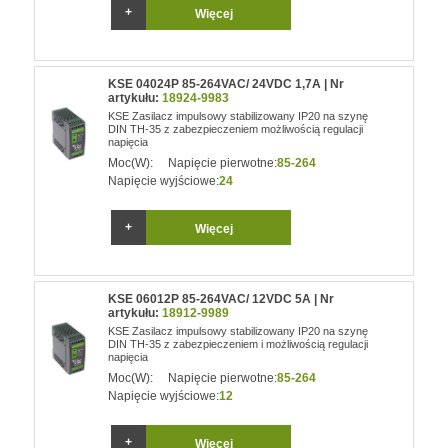
Więcej
KSE 04024P 85-264VAC/ 24VDC 1,7A | Nr
artykułu:
18924-9983
KSE Zasilacz impulsowy stabilizowany IP20 na szynę
DIN TH-35 z zabezpieczeniem możliwością regulacji
napięcia
Moc(W):
Napięcie pierwotne:
85-264
Napięcie wyjściowe:
24
Więcej
KSE 06012P 85-264VAC/ 12VDC 5A | Nr
artykułu:
18912-9989
KSE Zasilacz impulsowy stabilizowany IP20 na szynę
DIN TH-35 z zabezpieczeniem i możliwością regulacji
napięcia
Moc(W):
Napięcie pierwotne:
85-264
Napięcie wyjściowe:
12
Więcej