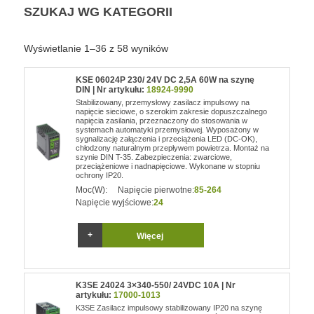
SZUKAJ WG KATEGORII
Wyświetlanie 1–36 z 58 wyników
KSE 06024P 230/ 24V DC 2,5A 60W na szynę
DIN | Nr artykułu:
18924-9990
Stabilizowany, przemysłowy zasilacz impulsowy na
napięcie sieciowe, o szerokim zakresie dopuszczalnego
napięcia zasilania, przeznaczony do stosowania w
systemach automatyki przemysłowej. Wyposażony w
sygnalizację załączenia i przeciążenia LED (DC-OK),
chłodzony naturalnym przepływem powietrza. Montaż na
szynie DIN T-35. Zabezpieczenia: zwarciowe,
przeciążeniowe i nadnapięciowe. Wykonane w stopniu
ochrony IP20.
Moc(W):
Napięcie pierwotne:
85-264
Napięcie wyjściowe:
24
Więcej
K3SE 24024 3×340-550/ 24VDC 10A | Nr
artykułu:
17000-1013
K3SE Zasilacz impulsowy stabilizowany IP20 na szynę