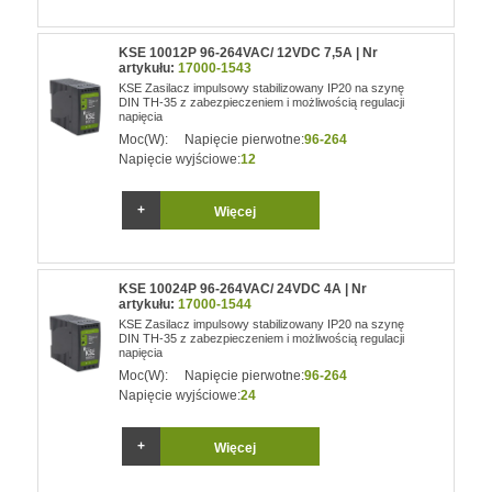
KSE 10012P 96-264VAC/ 12VDC 7,5A | Nr
artykułu:
17000-1543
KSE Zasilacz impulsowy stabilizowany IP20 na szynę
DIN TH-35 z zabezpieczeniem i możliwością regulacji
napięcia
Moc(W):
Napięcie pierwotne:
96-264
Napięcie wyjściowe:
12
Więcej
KSE 10024P 96-264VAC/ 24VDC 4A | Nr
artykułu:
17000-1544
KSE Zasilacz impulsowy stabilizowany IP20 na szynę
DIN TH-35 z zabezpieczeniem i możliwością regulacji
napięcia
Moc(W):
Napięcie pierwotne:
96-264
Napięcie wyjściowe:
24
Więcej