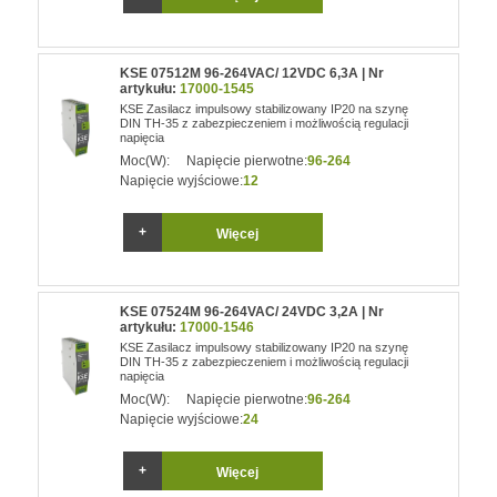
KSE 07512M 96-264VAC/ 12VDC 6,3A | Nr
artykułu:
17000-1545
KSE Zasilacz impulsowy stabilizowany IP20 na szynę
DIN TH-35 z zabezpieczeniem i możliwością regulacji
napięcia
Moc(W):
Napięcie pierwotne:
96-264
Napięcie wyjściowe:
12
Więcej
KSE 07524M 96-264VAC/ 24VDC 3,2A | Nr
artykułu:
17000-1546
KSE Zasilacz impulsowy stabilizowany IP20 na szynę
DIN TH-35 z zabezpieczeniem i możliwością regulacji
napięcia
Moc(W):
Napięcie pierwotne:
96-264
Napięcie wyjściowe:
24
Więcej