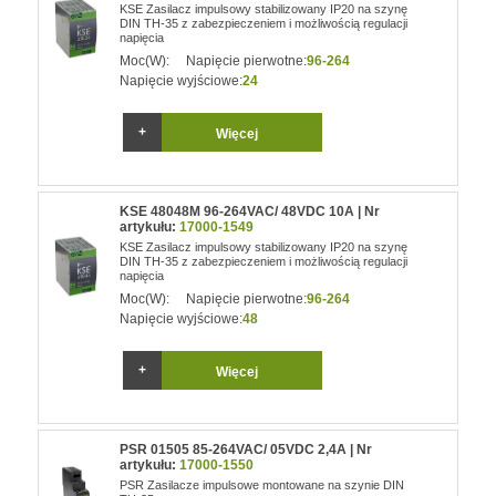
KSE Zasilacz impulsowy stabilizowany IP20 na szynę
DIN TH-35 z zabezpieczeniem i możliwością regulacji
napięcia
Moc(W):
Napięcie pierwotne:
96-264
Napięcie wyjściowe:
24
Więcej
KSE 48048M 96-264VAC/ 48VDC 10A | Nr
artykułu:
17000-1549
KSE Zasilacz impulsowy stabilizowany IP20 na szynę
DIN TH-35 z zabezpieczeniem i możliwością regulacji
napięcia
Moc(W):
Napięcie pierwotne:
96-264
Napięcie wyjściowe:
48
Więcej
PSR 01505 85-264VAC/ 05VDC 2,4A | Nr
artykułu:
17000-1550
PSR Zasilacze impulsowe montowane na szynie DIN