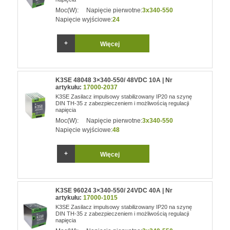
Moc(W):
Napięcie pierwotne:
3x340-550
Napięcie wyjściowe:
24
Więcej
K3SE 48048 3×340-550/ 48VDC 10A | Nr
artykułu:
17000-2037
K3SE Zasilacz impulsowy stabilizowany IP20 na szynę
DIN TH-35 z zabezpieczeniem i możliwością regulacji
napięcia
Moc(W):
Napięcie pierwotne:
3x340-550
Napięcie wyjściowe:
48
Więcej
K3SE 96024 3×340-550/ 24VDC 40A | Nr
artykułu:
17000-1015
K3SE Zasilacz impulsowy stabilizowany IP20 na szynę
DIN TH-35 z zabezpieczeniem i możliwością regulacji
napięcia