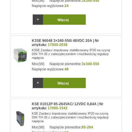
Moc(W):
Napięcie pierwotne:
3x340-550
Napięcie wyjściowe:
24
Więcej
K3SE 96048 3×340-550/ 48VDC 20A | Nr
artykułu:
17000-2038
K3SE Zasilacz impulsowy stabilizowany IP20 na szynę
DIN TH-35 z zabezpieczeniem i możliwością regulacji
napięcia
Moc(W):
Napięcie pierwotne:
3x340-550
Napięcie wyjściowe:
48
Więcej
KSE 01012P 85-264VAC/ 12VDC 0,84A | Nr
artykułu:
17000-1542
KSE Zasilacz impulsowy stabilizowany IP20 na szynę
DIN TH-35 z zabezpieczeniem i możliwością regulacji
napięcia
Moc(W):
Napięcie pierwotne:
85-264