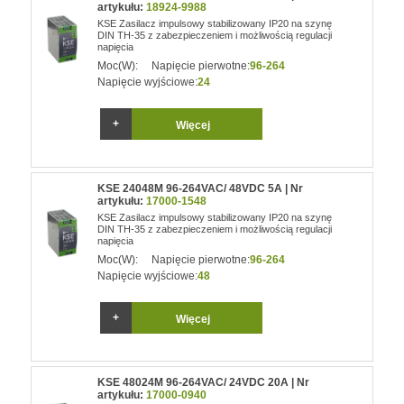
artykułu:
18924-9988
KSE Zasilacz impulsowy stabilizowany IP20 na szynę
DIN TH-35 z zabezpieczeniem i możliwością regulacji
napięcia
Moc(W):
Napięcie pierwotne:
96-264
Napięcie wyjściowe:
24
Więcej
KSE 24048M 96-264VAC/ 48VDC 5A | Nr
artykułu:
17000-1548
KSE Zasilacz impulsowy stabilizowany IP20 na szynę
DIN TH-35 z zabezpieczeniem i możliwością regulacji
napięcia
Moc(W):
Napięcie pierwotne:
96-264
Napięcie wyjściowe:
48
Więcej
KSE 48024M 96-264VAC/ 24VDC 20A | Nr
artykułu:
17000-0940