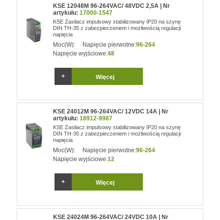
KSE 12048M 96-264VAC/ 48VDC 2,5A | Nr
artykułu:
17000-1547
KSE Zasilacz impulsowy stabilizowany IP20 na szynę
DIN TH-35 z zabezpieczeniem i możliwością regulacji
napięcia
Moc(W):
Napięcie pierwotne:
96-264
Napięcie wyjściowe:
48
Więcej
KSE 24012M 96-264VAC/ 12VDC 14A | Nr
artykułu:
18912-9987
KSE Zasilacz impulsowy stabilizowany IP20 na szynę
DIN TH-35 z zabezpieczeniem i możliwością regulacji
napięcia
Moc(W):
Napięcie pierwotne:
96-264
Napięcie wyjściowe:
12
Więcej
KSE 24024M 96-264VAC/ 24VDC 10A | Nr