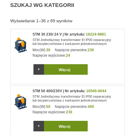
SZUKAJ WG KATEGORII
Wyświetlanie 1–36 z 89 wyników
STM 30 230/ 24 V | Nr artykułu:
16224-9881
STM Jednofazowy transformator EI IP00 separacyjny
lub bezpieczeństwa z karkasem jednokomorowym
Moc(W):
30
Napięcie pierwotne:
230
Napięcie wyjściowe:
24
Więcej
STM 50 400/230V | Nr artykułu:
16500-0044
STM Jednofazowy transformator EI IP00 separacyjny
lub bezpieczeństwa z karkasem jednokomorowym
Moc(W):
50
Napięcie pierwotne:
400
Napięcie wyjściowe:
230
Więcej