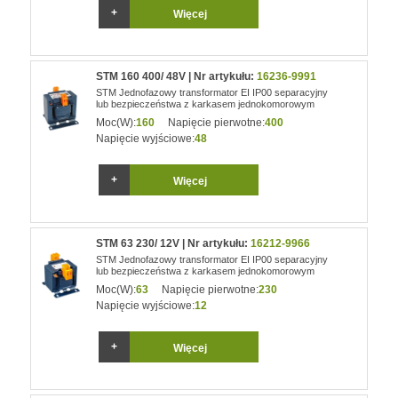
Więcej
STM 160 400/ 48V | Nr artykułu:
16236-9991
STM Jednofazowy transformator EI IP00 separacyjny
lub bezpieczeństwa z karkasem jednokomorowym
Moc(W):
160
Napięcie pierwotne:
400
Napięcie wyjściowe:
48
Więcej
STM 63 230/ 12V | Nr artykułu:
16212-9966
STM Jednofazowy transformator EI IP00 separacyjny
lub bezpieczeństwa z karkasem jednokomorowym
Moc(W):
63
Napięcie pierwotne:
230
Napięcie wyjściowe:
12
Więcej