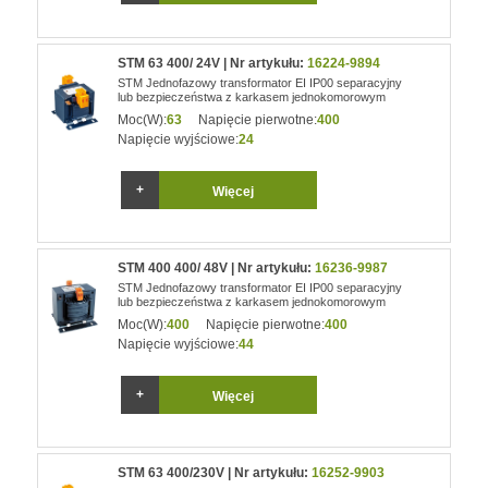
STM 63 400/ 24V | Nr artykułu:
16224-9894
STM Jednofazowy transformator EI IP00 separacyjny
lub bezpieczeństwa z karkasem jednokomorowym
Moc(W):
63
Napięcie pierwotne:
400
Napięcie wyjściowe:
24
Więcej
STM 400 400/ 48V | Nr artykułu:
16236-9987
STM Jednofazowy transformator EI IP00 separacyjny
lub bezpieczeństwa z karkasem jednokomorowym
Moc(W):
400
Napięcie pierwotne:
400
Napięcie wyjściowe:
44
Więcej
STM 63 400/230V | Nr artykułu:
16252-9903