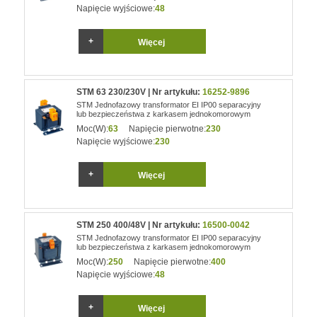
Napięcie wyjściowe:
48
Więcej
STM 63 230/230V | Nr artykułu:
16252-9896
STM Jednofazowy transformator EI IP00 separacyjny
lub bezpieczeństwa z karkasem jednokomorowym
Moc(W):
63
Napięcie pierwotne:
230
Napięcie wyjściowe:
230
Więcej
STM 250 400/48V | Nr artykułu:
16500-0042
STM Jednofazowy transformator EI IP00 separacyjny
lub bezpieczeństwa z karkasem jednokomorowym
Moc(W):
250
Napięcie pierwotne:
400
Napięcie wyjściowe:
48
Więcej