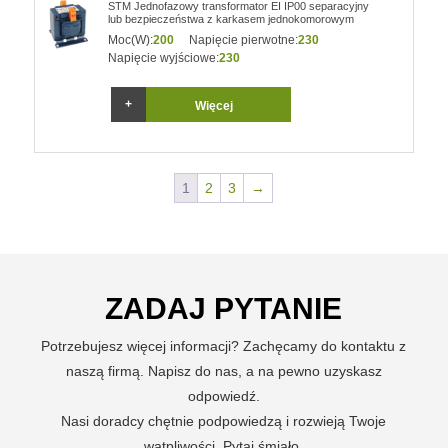
STM Jednofazowy transformator EI IP00 separacyjny
lub bezpieczeństwa z karkasem jednokomorowym
Moc(W):
200
Napięcie pierwotne:
230
Napięcie wyjściowe:
230
Więcej
1
2
3
→
ZADAJ PYTANIE
Potrzebujesz więcej informacji? Zachęcamy do kontaktu z
naszą firmą. Napisz do nas, a na pewno uzyskasz
odpowiedź.
Nasi doradcy chętnie podpowiedzą i rozwieją Twoje
wątpliwości. Pytaj śmiało.