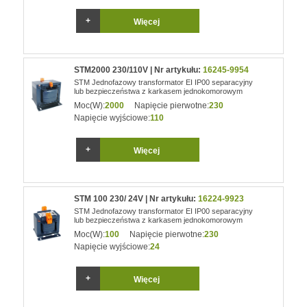
Więcej
STM2000 230/110V | Nr artykułu:
16245-9954
STM Jednofazowy transformator EI IP00 separacyjny
lub bezpieczeństwa z karkasem jednokomorowym
Moc(W):
2000
Napięcie pierwotne:
230
Napięcie wyjściowe:
110
Więcej
STM 100 230/ 24V | Nr artykułu:
16224-9923
STM Jednofazowy transformator EI IP00 separacyjny
lub bezpieczeństwa z karkasem jednokomorowym
Moc(W):
100
Napięcie pierwotne:
230
Napięcie wyjściowe:
24
Więcej