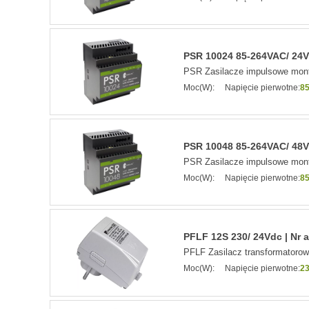
PSR 10024 85-264VAC/ 24VD
PSR Zasilacze impulsowe mont
Moc(W):
Napięcie pierwotne:
85
PSR 10048 85-264VAC/ 48VD
PSR Zasilacze impulsowe mont
Moc(W):
Napięcie pierwotne:
85
PFLF 12S 230/ 24Vdc | Nr 
PFLF Zasilacz transformatoro
Moc(W):
Napięcie pierwotne:
2