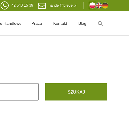
42 640 15 39
handel@breve.pl
je Handlowe
Praca
Kontakt
Blog
SZUKAJ