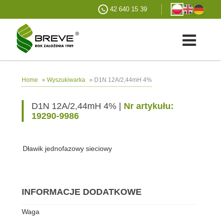
42 640 15 39
»
»
D1N 12A/2,44mH 4%
Home
Wyszukiwarka
D1N 12A/2,44mH 4% |
Nr artykułu:
19290-9986
Dławik jednofazowy sieciowy
INFORMACJE DODATKOWE
Waga