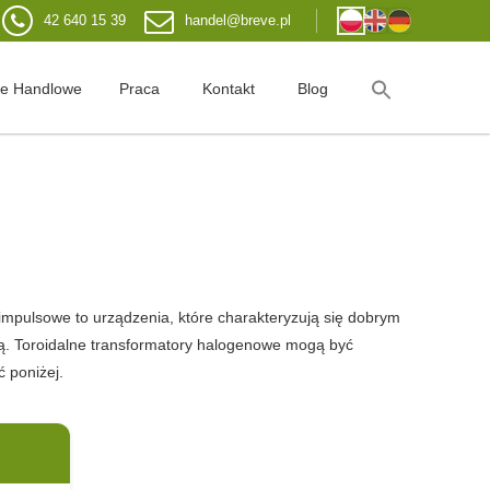
42 640 15 39
handel@breve.pl
je Handlowe
Praca
Kontakt
Blog
mpulsowe to urządzenia, które charakteryzują się dobrym
ną. Toroidalne transformatory halogenowe mogą być
 poniżej.