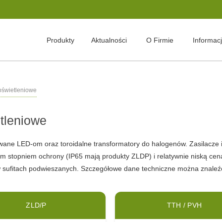
Produkty
Aktualności
O Firmie
Informac
 oświetleniowe
etleniowe
wane LED-om oraz toroidalne transformatory do halogenów. Zasilacze i
im stopniem ochrony (IP65 mają produkty ZLDP) i relatywnie niską ce
sufitach podwieszanych. Szczegółowe dane techniczne można znaleźć
ZLD/P
TTH / PVH