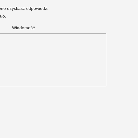
ewno uzyskasz odpowiedź.
ało.
Wiadomość